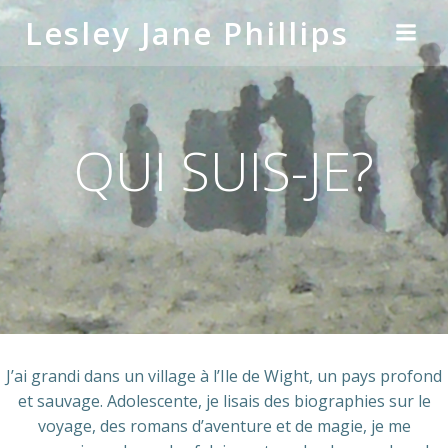
Skip
Lesley Jane Phillips
to
content
QUI SUIS-JE?
J’ai grandi dans un village à l’Ile de Wight, un pays profond
et sauvage. Adolescente, je lisais des biographies sur le
voyage, des romans d’aventure et de magie, je me