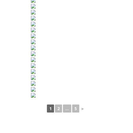
1
2
...
5
►